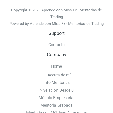
M
e
Copyright © 2026 Aprende con Miss Fx - Mentorías de
Trading
s
Powered by Aprende con Miss Fx - Mentorías de Trading
s
a
Support
g
Contacto
e
Company
*
Home
Acerca de mí
Info Mentorías
Nivelacion Desde 0
Módulo Empresarial
Mentoría Grabada
Mentoría con Métricas Avanzadas